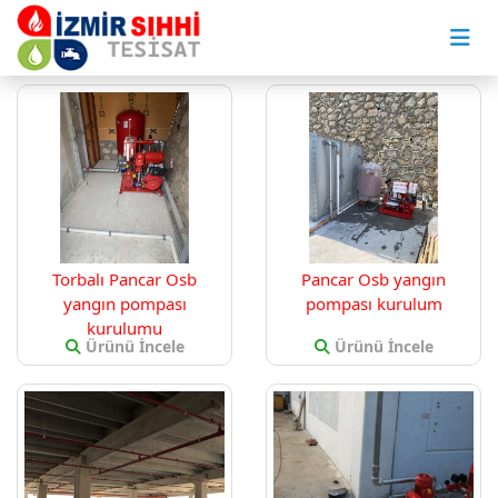
YANGIN TESİSAT
Torbalı Pancar Osb
Pancar Osb yangın
yangın pompası
pompası kurulum
kurulumu
Ürünü İncele
Ürünü İncele