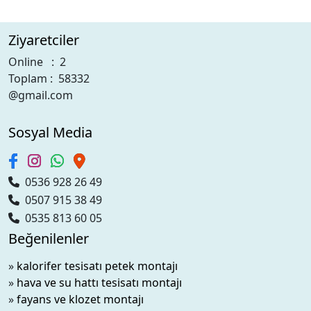
Ziyaretciler
Online : 2
Toplam : 58332
@gmail.com
Sosyal Media
0536 928 26 49
0507 915 38 49
0535 813 60 05
Beğenilenler
»
kalorifer tesisatı petek montajı
»
hava ve su hattı tesisatı montajı
»
fayans ve klozet montajı