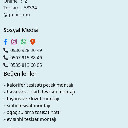
Online : 2
Toplam : 58324
@gmail.com
Sosyal Media
0536 928 26 49
0507 915 38 49
0535 813 60 05
Beğenilenler
»
kalorifer tesisatı petek montajı
»
hava ve su hattı tesisatı montajı
»
fayans ve klozet montajı
»
sıhhi tesisat montajı
»
ağaç sulama tesisat hattı
»
ev sıhhi tesisat montajı