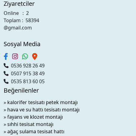
Ziyaretciler
Online : 2
Toplam : 58394
@gmail.com
Sosyal Media
0536 928 26 49
0507 915 38 49
0535 813 60 05
Beğenilenler
»
kalorifer tesisatı petek montajı
»
hava ve su hattı tesisatı montajı
»
fayans ve klozet montajı
»
sıhhi tesisat montajı
»
ağaç sulama tesisat hattı