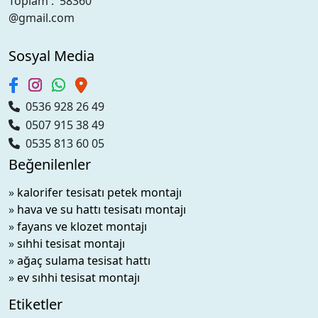
Toplam : 58360
@gmail.com
Sosyal Media
0536 928 26 49
0507 915 38 49
0535 813 60 05
Beğenilenler
»
kalorifer tesisatı petek montajı
»
hava ve su hattı tesisatı montajı
»
fayans ve klozet montajı
»
sıhhi tesisat montajı
»
ağaç sulama tesisat hattı
»
ev sıhhi tesisat montajı
Etiketler