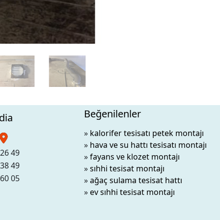
Beğenilenler
dia
»
kalorifer tesisatı petek montajı
»
hava ve su hattı tesisatı montajı
26 49
»
fayans ve klozet montajı
38 49
»
sıhhi tesisat montajı
60 05
»
ağaç sulama tesisat hattı
»
ev sıhhi tesisat montajı