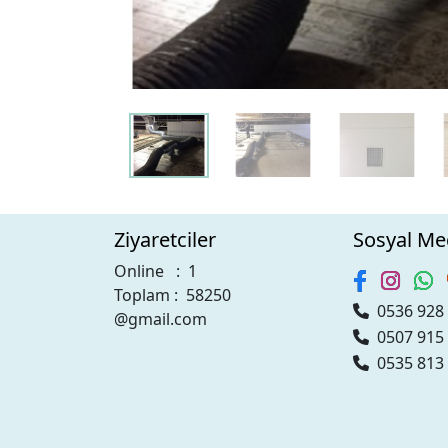
Ziyaretciler
Sosyal Me
Online : 1
Toplam : 58250
0536 928 
@gmail.com
0507 915 
0535 813 